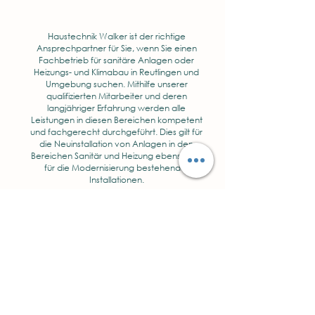
Haustechnik Walker ist der richtige
Ansprechpartner für Sie, wenn Sie einen
Fachbetrieb für sanitäre Anlagen oder
Heizungs- und Klimabau in Reutlingen und
Umgebung suchen. Mithilfe unserer
qualifizierten Mitarbeiter und deren
langjähriger Erfahrung werden alle
Leistungen in diesen Bereichen kompetent
und fachgerecht durchgeführt. Dies gilt für
die Neuinstallation von Anlagen in den
Bereichen Sanitär und Heizung ebenso wie
für die Modernisierung bestehender
Installationen.
Unser Betrieb kann auf eine mehr als 50-
jährige Geschichte zurückblicken. Wir sind
ein familiengeführter Betrieb, dessen
Motivation und Vision in einem Satz
zusammengefasst werden kann: Das wir
zählt.